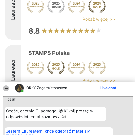
Laureaci
Pokaż więcej >>
8.8
STAMPS Polska
Laureaci
Pokaż więcej >>
ORŁY Zegarmistrzostwa
Live chat
9.3
05:57
Cześć, chętnie Ci pomogę! 🙂 Kliknij proszę w
Organizator plebiscytu
Plebiscyt
Kontakt
odpowiedni temat rozmowy! 🙂
Bright Side Solutions sp. z o.
Laureaci
Kontakt
o. sp. k.
Lista
ul. Ruska 22
wszystkich
Jestem Laureatem, chcę odebrać materiały
Wrocław 50-079
Laureatów