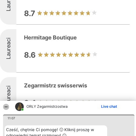
Laureaci
8.7
Hermitage Boutique
Laureaci
8.6
Zegarmistrz swisserwis
Laureaci
9.4
ORŁY Zegarmistrzostwa
Live chat
11:07
Cześć, chętnie Ci pomogę! 🙂 Kliknij proszę w
Osińska Irena. Zegarmistrzostwo
odpowiedni temat rozmowy! 🙂