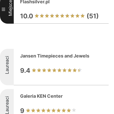
Flashsilver.pl
Miejsce
III
10.0
(51)
Jansen Timepieces and Jewels
Laureaci
9.4
Galeria KEN Center
Laureaci
9