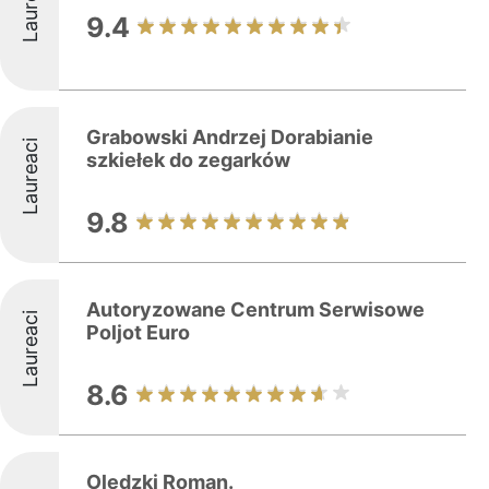
Laureaci
9.4
Grabowski Andrzej Dorabianie
Laureaci
szkiełek do zegarków
9.8
Autoryzowane Centrum Serwisowe
Laureaci
Poljot Euro
8.6
Olędzki Roman.