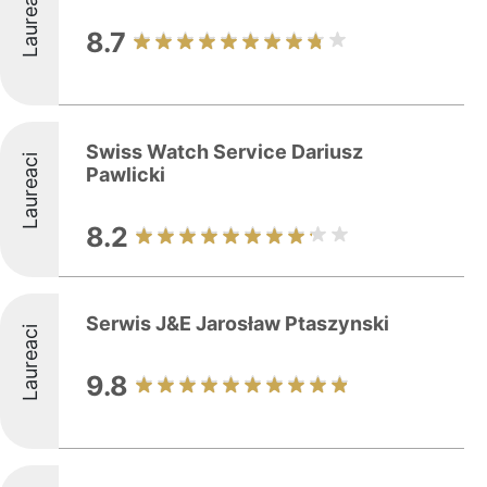
Laureaci
8.7
Swiss Watch Service Dariusz
Laureaci
Pawlicki
8.2
Serwis J&E Jarosław Ptaszynski
Laureaci
9.8