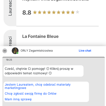
Laureaci
8.8
La Fontaine Bleue
Laureaci
9.6
ORŁY Zegarmistrzostwa
Live chat
18:25
Cześć, chętnie Ci pomogę! 🙂 Kliknij proszę w
Organizator plebiscytu
odpowiedni temat rozmowy! 🙂
Plebiscyt
Kontakt
Bright Side Solutions sp. z o.
Laureaci
Kontakt
o. sp. k.
Lista
ul. Ruska 22
wszystkich
Jestem Laureatem, chcę odebrać materiały
Wrocław 50-079
Laureatów
marketingowe
KRS 0000749100 | Regon
Zasady
Chcę zgłosić swoją firmę do Orłów
381313360 | NIP 8943132676
Regulamin
+48 508 492 400
Polityka
Mam inną sprawę
Prywatności