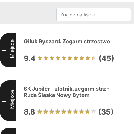
Giluk Ryszard. Zegarmistrzostwo
Miejsce
I
9.4
(45)
SK Jubiler - złotnik, zegarmistrz -
Miejsce
Ruda Śląska Nowy Bytom
II
8.8
(35)