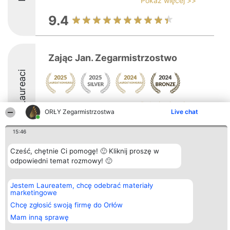
Pokaż więcej >>
9.4
Zając Jan. Zegarmistrzostwo
Laureaci
Pokaż więcej >>
ORŁY Zegarmistrzostwa
Live chat
8.8
15:46
Cześć, chętnie Ci pomogę! 🙂 Kliknij proszę w
Organizator plebiscytu
odpowiedni temat rozmowy! 🙂
Plebiscyt
Kontakt
Bright Side Solutions sp. z o.
Laureaci
Kontakt
o. sp. k.
Lista
ul. Ruska 22
wszystkich
Jestem Laureatem, chcę odebrać materiały
Wrocław 50-079
Laureatów
marketingowe
KRS 0000749100 | Regon
Zasady
Chcę zgłosić swoją firmę do Orłów
381313360 | NIP 8943132676
Regulamin
+48 508 492 400
Polityka
Mam inną sprawę
Prywatności