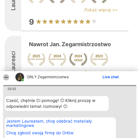
Pokaż więcej >>
9
Nawrot Jan. Zegarmistrzostwo
Laureaci
Pokaż więcej >>
ORŁY Zegarmistrzostwa
Live chat
8.6
02:52
Cześć, chętnie Ci pomogę! 🙂 Kliknij proszę w
Organizator plebiscytu
Plebiscyt
Kontakt
odpowiedni temat rozmowy! 🙂
Bright Side Solutions sp. z o.
Laureaci
Kontakt
o. sp. k.
Lista
ul. Ruska 22
wszystkich
Jestem Laureatem, chcę odebrać materiały
Wrocław 50-079
Laureatów
marketingowe
KRS 0000749100 | Regon
Zasady
Chcę zgłosić swoją firmę do Orłów
381313360 | NIP 8943132676
Regulamin