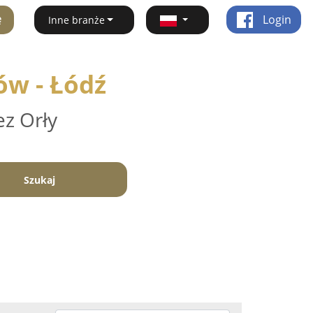
ę
Login
Inne branże
ów - Łódź
ez Orły
Szukaj