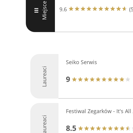
Miejsce
9.6
(
III
Seiko Serwis
Laureaci
9
Festiwal Zegarków - It's A
Laureaci
8.5