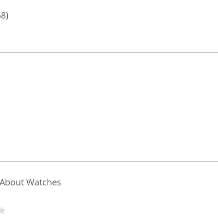
58)
ll About Watches