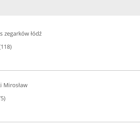
is zegarków łódź
(118)
i Mirosław
75)