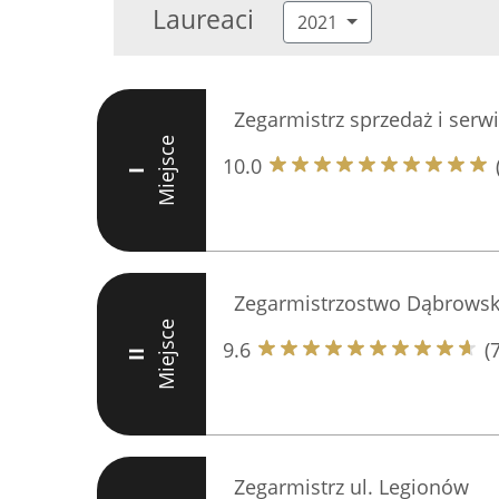
Laureaci
2021
Zegarmistrz sprzedaż i serw
Miejsce
10.0
I
Zegarmistrzostwo Dąbrowsk
Miejsce
9.6
(
II
Zegarmistrz ul. Legionów