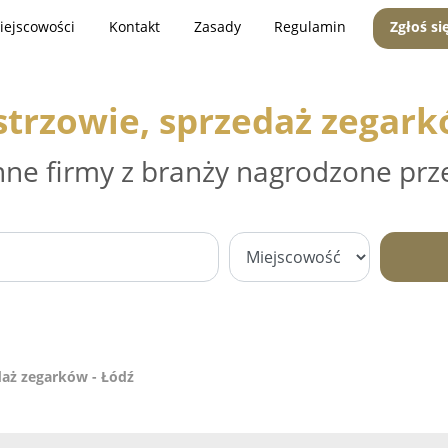
iejscowości
Kontakt
Zasady
Regulamin
Zgłoś si
trzowie, sprzedaż zegark
nne firmy z branży nagrodzone prz
daż zegarków - Łódź