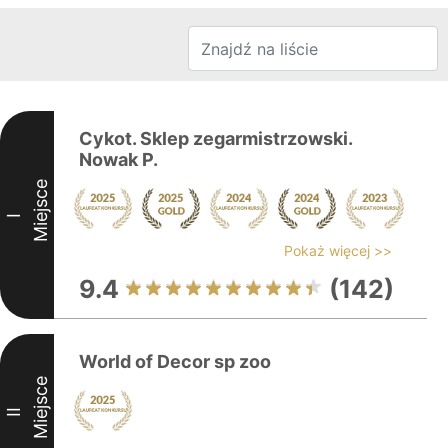
Cykot. Sklep zegarmistrzowski.
Nowak P.
Miejsce
I
Pokaż więcej >>
9.4
(142)
World of Decor sp zoo
Miejsce
II