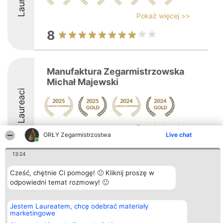
Pokaż więcej >>
8
Manufaktura Zegarmistrzowska
Michał Majewski
Laureaci
Pokaż więcej >>
ORŁY Zegarmistrzostwa
Live chat
9.8
13:24
Cześć, chętnie Ci pomogę! 🙂 Kliknij proszę w
Organizator plebiscytu
Plebiscyt
Kontakt
odpowiedni temat rozmowy! 🙂
Bright Side Solutions sp. z o.
Laureaci
Kontakt
o. sp. k.
Lista
ul. Ruska 22
wszystkich
Jestem Laureatem, chcę odebrać materiały
Wrocław 50-079
Laureatów
marketingowe
KRS 0000749100 | Regon
Zasady