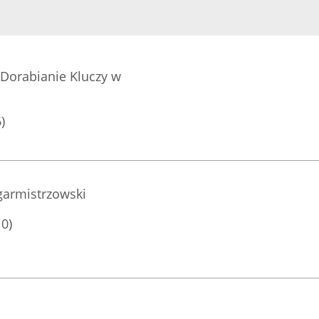
 Dorabianie Kluczy w
)
garmistrzowski
10)