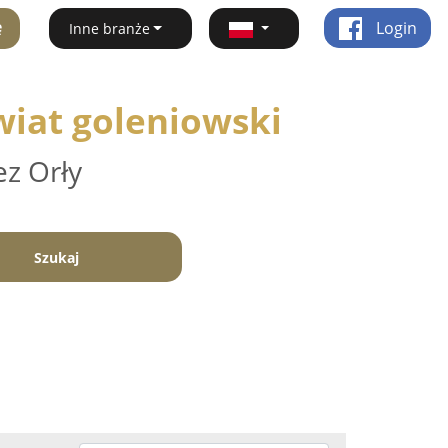
ę
Login
Inne branże
wiat goleniowski
ez Orły
Szukaj