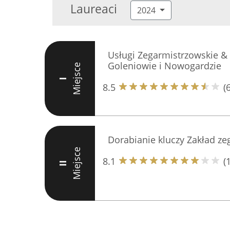
Laureaci
2024
Usługi Zegarmistrzowskie &
Goleniowie i Nowogardzie
Miejsce
I
8.5
(6
Dorabianie kluczy Zakład ze
Miejsce
8.1
(
II