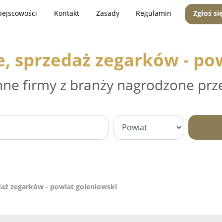
iejscowości
Kontakt
Zasady
Regulamin
Zgłoś si
, sprzedaż zegarków - po
nne firmy z branży nagrodzone prz
daż zegarków - powiat goleniowski