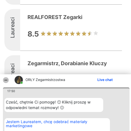
REALFOREST Zegarki
Laureaci
8.5
Zegarmistrz, Dorabianie Kluczy
Laureaci
9.8
ORŁY Zegarmistrzostwa
Live chat
17:50
Cześć, chętnie Ci pomogę! 🙂 Kliknij proszę w
odpowiedni temat rozmowy! 🙂
Organizator plebiscytu
Plebiscyt
Kontakt
Bright Side Solutions sp. z o.
Laureaci
Kontakt
o. sp. k.
Lista
Jestem Laureatem, chcę odebrać materiały
ul. Ruska 22
wszystkich
marketingowe
Wrocław 50-079
Laureatów
KRS 0000749100 | Regon
Zasady