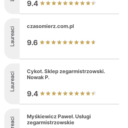
9.4
czasomierz.com.pl
Laureaci
9.6
Cykot. Sklep zegarmistrzowski.
Laureaci
Nowak P.
9.4
Myśkiewicz Paweł. Usługi
Laureaci
zegarmistrzowskie