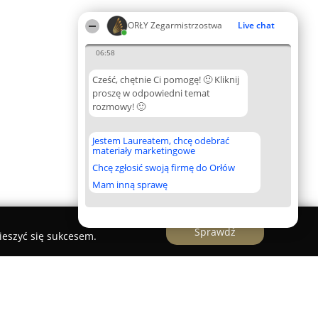
ORŁY Zegarmistrzostwa
Live chat
06:58
Cześć, chętnie Ci pomogę! 🙂 Kliknij
proszę w odpowiedni temat
rozmowy! 🙂
Jestem Laureatem, chcę odebrać
materiały marketingowe
Chcę zgłosić swoją firmę do Orłów
Mam inną sprawę
Sprawdź
ieszyć się sukcesem.