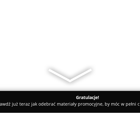
Gratulacje!
awdź już teraz jak odebrać materiały promocyjne, by móc w pełni c
aż zegarków - Gdańsk
Jereczek - srebro, bursztyn, zegarmistrz