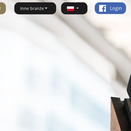
ę
Login
Inne branże