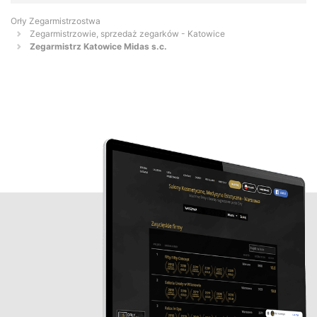
Orły Zegarmistrzostwa
Zegarmistrzowie, sprzedaż zegarków - Katowice
Zegarmistrz Katowice Midas s.c.