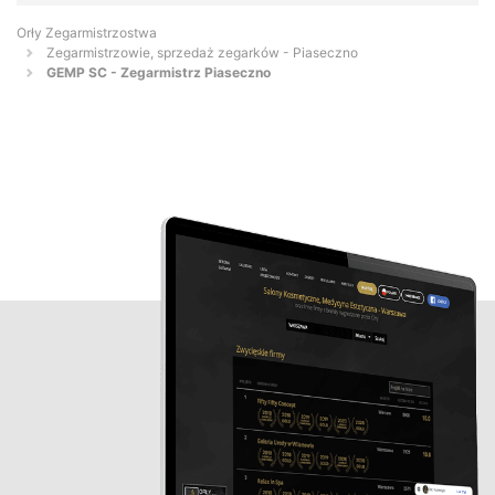
Orły Zegarmistrzostwa
Zegarmistrzowie, sprzedaż zegarków - Piaseczno
GEMP SC - Zegarmistrz Piaseczno