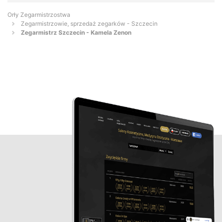
Orły Zegarmistrzostwa
Zegarmistrzowie, sprzedaż zegarków - Szczecin
Zegarmistrz Szczecin - Kamela Zenon