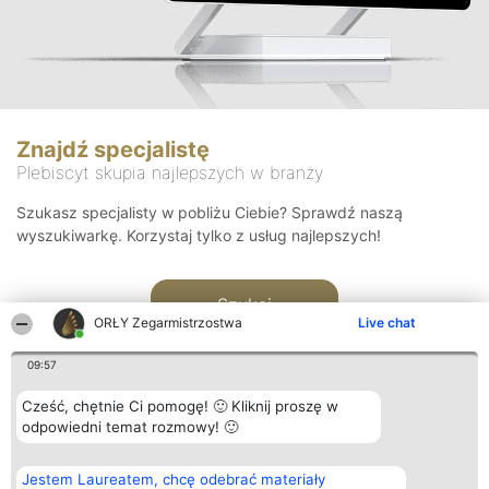
Znajdź specjalistę
Plebiscyt skupia najlepszych w branży
Szukasz specjalisty w pobliżu Ciebie? Sprawdź naszą
wyszukiwarkę. Korzystaj tylko z usług najlepszych!
Szukaj
ORŁY Zegarmistrzostwa
Live chat
09:57
Cześć, chętnie Ci pomogę! 🙂 Kliknij proszę w
odpowiedni temat rozmowy! 🙂
Organizator plebiscytu
Plebiscyt
Kontakt
Jestem Laureatem, chcę odebrać materiały
Bright Side Solutions sp. z o.
Laureaci
Kontakt