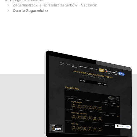
Zegarmistrzowie, sprzedaż zegarków - Szczecin
Quartz Zegarmistrz