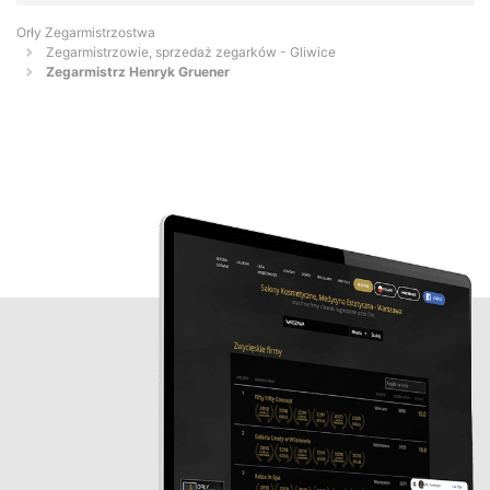
Orły Zegarmistrzostwa
Zegarmistrzowie, sprzedaż zegarków - Gliwice
Zegarmistrz Henryk Gruener