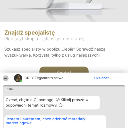
Znajdź specjalistę
Plebiscyt skupia najlepszych w branży
Szukasz specjalisty w pobliżu Ciebie? Sprawdź naszą
wyszukiwarkę. Korzystaj tylko z usług najlepszych!
Szukaj
ORŁY Zegarmistrzostwa
Live chat
11:49
Cześć, chętnie Ci pomogę! 🙂 Kliknij proszę w
odpowiedni temat rozmowy! 🙂
Organizator plebiscytu
Plebiscyt
Kontakt
Jestem Laureatem, chcę odebrać materiały
Bright Side Solutions sp. z o.
Laureaci
Kontakt
marketingowe
o. sp. k.
Lista
ul. Ruska 22
wszystkich