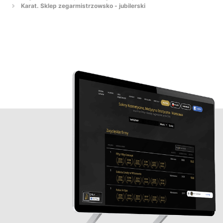
Karat. Sklep zegarmistrzowsko - jubilerski