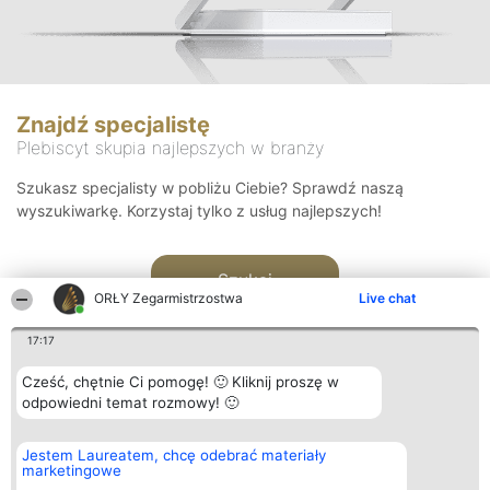
Znajdź specjalistę
Plebiscyt skupia najlepszych w branży
Szukasz specjalisty w pobliżu Ciebie? Sprawdź naszą
wyszukiwarkę. Korzystaj tylko z usług najlepszych!
Szukaj
ORŁY Zegarmistrzostwa
Live chat
17:17
Cześć, chętnie Ci pomogę! 🙂 Kliknij proszę w
odpowiedni temat rozmowy! 🙂
Organizator plebiscytu
Plebiscyt
Kontakt
Jestem Laureatem, chcę odebrać materiały
Bright Side Solutions sp. z o.
Laureaci
Kontakt
marketingowe
o. sp. k.
Lista
ul. Ruska 22
wszystkich