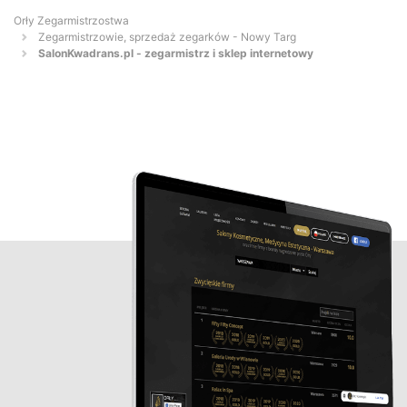
Orły Zegarmistrzostwa
Zegarmistrzowie, sprzedaż zegarków - Nowy Targ
SalonKwadrans.pl - zegarmistrz i sklep internetowy