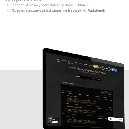
Zegarmistrzowie, sprzedaż zegarków - Gdańsk
Specjalistyczny zakład zegarmistrzowski K. Rudzionek