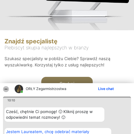
Znajdź specjalistę
Plebiscyt skupia najlepszych w branży
Szukasz specjalisty w pobliżu Ciebie? Sprawdź naszą
wyszukiwarkę. Korzystaj tylko z usług najlepszych!
Szukaj
ORŁY Zegarmistrzostwa
Live chat
10:10
Cześć, chętnie Ci pomogę! 🙂 Kliknij proszę w
odpowiedni temat rozmowy! 🙂
Organizator plebiscytu
Plebiscyt
Kontakt
Jestem Laureatem, chcę odebrać materiały
Bright Side Solutions sp. z o.
Laureaci
Kontakt