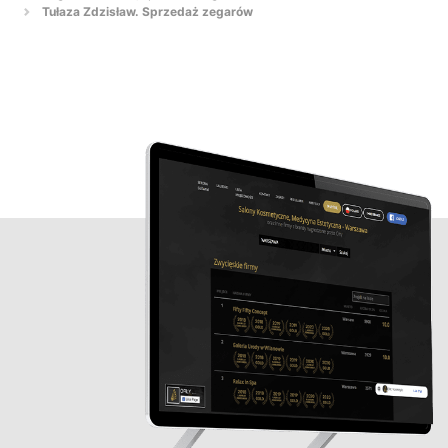
Tułaza Zdzisław. Sprzedaż zegarów