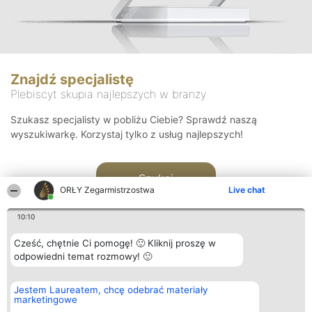
Znajdź specjalistę
Plebiscyt skupia najlepszych w branży
Szukasz specjalisty w pobliżu Ciebie? Sprawdź naszą
wyszukiwarkę. Korzystaj tylko z usług najlepszych!
Szukaj
ORŁY Zegarmistrzostwa
Live chat
10:10
Cześć, chętnie Ci pomogę! 🙂 Kliknij proszę w
odpowiedni temat rozmowy! 🙂
Organizator plebiscytu
Plebiscyt
Kontakt
Jestem Laureatem, chcę odebrać materiały
Bright Side Solutions sp. z o.
Laureaci
Kontakt
marketingowe
o. sp. k.
Lista
ul. Ruska 22
wszystkich