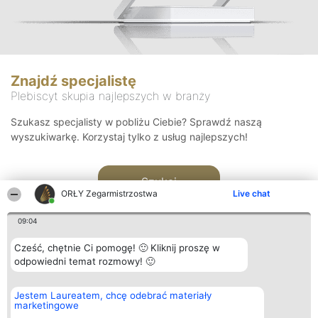
Znajdź specjalistę
Plebiscyt skupia najlepszych w branży
Szukasz specjalisty w pobliżu Ciebie? Sprawdź naszą
wyszukiwarkę. Korzystaj tylko z usług najlepszych!
Szukaj
ORŁY Zegarmistrzostwa
Live chat
09:04
Cześć, chętnie Ci pomogę! 🙂 Kliknij proszę w
odpowiedni temat rozmowy! 🙂
Organizator plebiscytu
Plebiscyt
Kontakt
Jestem Laureatem, chcę odebrać materiały
Bright Side Solutions sp. z o.
Laureaci
Kontakt
marketingowe
o. sp. k.
Lista
ul. Ruska 22
wszystkich