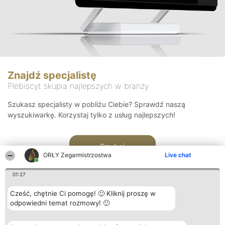
Znajdź specjalistę
Plebiscyt skupia najlepszych w branży
Szukasz specjalisty w pobliżu Ciebie? Sprawdź naszą
wyszukiwarkę. Korzystaj tylko z usług najlepszych!
Szukaj
ORŁY Zegarmistrzostwa
Live chat
01:27
Cześć, chętnie Ci pomogę! 🙂 Kliknij proszę w
odpowiedni temat rozmowy! 🙂
Organizator plebiscytu
Plebiscyt
Kontakt