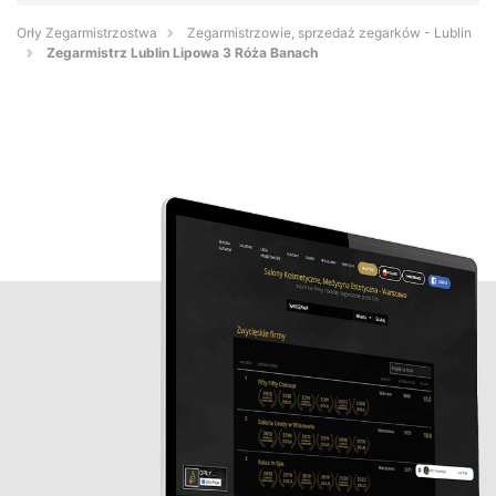
Orły Zegarmistrzostwa
Zegarmistrzowie, sprzedaż zegarków - Lublin
Zegarmistrz Lublin Lipowa 3 Róża Banach