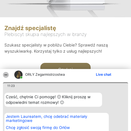
Znajdź specjalistę
Plebiscyt skupia najlepszych w branży
Szukasz specjalisty w pobliżu Ciebie? Sprawdź naszą
wyszukiwarkę. Korzystaj tylko z usług najlepszych!
Szukaj
ORŁY Zegarmistrzostwa
Live chat
11:23
Cześć, chętnie Ci pomogę! 🙂 Kliknij proszę w
odpowiedni temat rozmowy! 🙂
Organizator plebiscytu
Plebiscyt
Kontakt
Jestem Laureatem, chcę odebrać materiały
Bright Side Solutions sp. z o.
Laureaci
Kontakt
marketingowe
o. sp. k.
Lista
ul. Ruska 22
wszystkich
Chcę zgłosić swoją firmę do Orłów
Wrocław 50-079
Laureatów