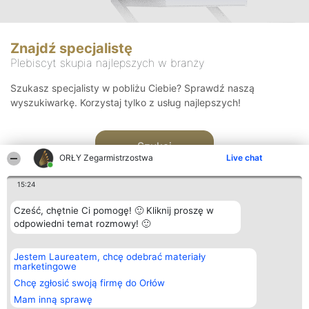
Znajdź specjalistę
Plebiscyt skupia najlepszych w branży
Szukasz specjalisty w pobliżu Ciebie? Sprawdź naszą
wyszukiwarkę. Korzystaj tylko z usług najlepszych!
Szukaj
ORŁY Zegarmistrzostwa
Live chat
15:24
Cześć, chętnie Ci pomogę! 🙂 Kliknij proszę w
odpowiedni temat rozmowy! 🙂
Organizator plebiscytu
Plebiscyt
Kontakt
Jestem Laureatem, chcę odebrać materiały
Bright Side Solutions sp. z o.
Laureaci
Kontakt
marketingowe
o. sp. k.
Lista
ul. Ruska 22
wszystkich
Chcę zgłosić swoją firmę do Orłów
Wrocław 50-079
Laureatów
Mam inną sprawę
KRS 0000749100 | Regon
Zasady