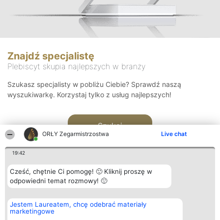
Znajdź specjalistę
Plebiscyt skupia najlepszych w branży
Szukasz specjalisty w pobliżu Ciebie? Sprawdź naszą
wyszukiwarkę. Korzystaj tylko z usług najlepszych!
Szukaj
ORŁY Zegarmistrzostwa
Live chat
19:42
Cześć, chętnie Ci pomogę! 🙂 Kliknij proszę w
odpowiedni temat rozmowy! 🙂
Organizator plebiscytu
Plebiscyt
Kontakt
Jestem Laureatem, chcę odebrać materiały
Bright Side Solutions sp. z o.
Laureaci
Kontakt
marketingowe
o. sp. k.
Lista
ul. Ruska 22
wszystkich