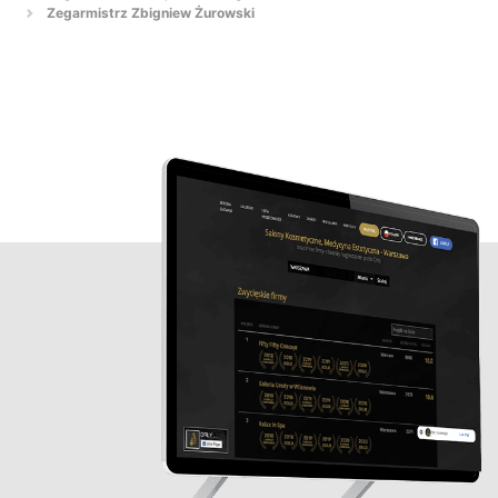
Zegarmistrz Zbigniew Żurowski