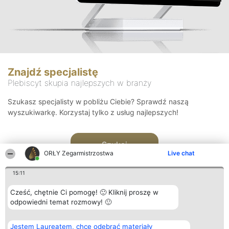
Znajdź specjalistę
Plebiscyt skupia najlepszych w branży
Szukasz specjalisty w pobliżu Ciebie? Sprawdź naszą
wyszukiwarkę. Korzystaj tylko z usług najlepszych!
Szukaj
ORŁY Zegarmistrzostwa
Live chat
15:11
Cześć, chętnie Ci pomogę! 🙂 Kliknij proszę w
odpowiedni temat rozmowy! 🙂
Organizator plebiscytu
Plebiscyt
Kontakt
Jestem Laureatem, chcę odebrać materiały
Bright Side Solutions sp. z o.
Laureaci
Kontakt