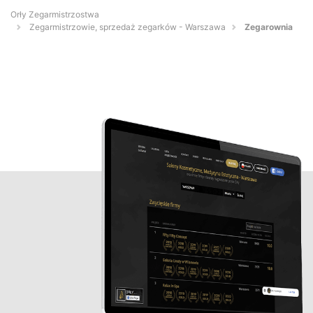
Orły Zegarmistrzostwa
Zegarmistrzowie, sprzedaż zegarków - Warszawa
Zegarownia