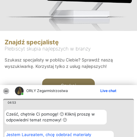
Znajdź specjalistę
Plebiscyt skupia najlepszych w branży
Szukasz specjalisty w pobliżu Ciebie? Sprawdź naszą
wyszukiwarkę. Korzystaj tylko z usług najlepszych!
Szukaj
ORŁY Zegarmistrzostwa
Live chat
04:53
Cześć, chętnie Ci pomogę! 🙂 Kliknij proszę w
odpowiedni temat rozmowy! 🙂
Organizator plebiscytu
Plebiscyt
Kontakt
Jestem Laureatem, chcę odebrać materiały
Bright Side Solutions sp. z o.
Laureaci
Kontakt