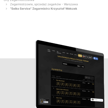
Zegarmistrzowie, sprzedaż zegarków - Warszawa
"Seiko Service" Zegarmistrz Krzysztof Wołczek