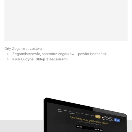
Orły Zegarmistrzostwa
Zegarmistrzowie, sprzedaż zegarków - powiat bocheński
Kruk Lucyna. Sklep z zegarkami