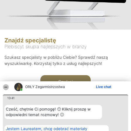
Znajdź specjalistę
Plebiscyt skupia najlepszych w branży
Szukasz specjalisty w pobliżu Ciebie? Sprawdź naszą
wyszukiwarkę. Korzystaj tylko z usług najlepszych!
Szukaj
ORŁY Zegarmistrzostwa
Live chat
13:41
Cześć, chętnie Ci pomogę! 🙂 Kliknij proszę w
odpowiedni temat rozmowy! 🙂
Organizator plebiscytu
Plebiscyt
Kontakt
Jestem Laureatem, chcę odebrać materiały
Bright Side Solutions sp. z o.
Laureaci
Kontakt