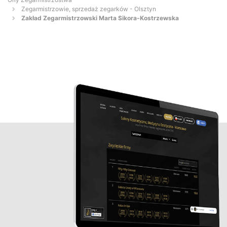
Zegarmistrzowie, sprzedaż zegarków - Olsztyn
Zakład Zegarmistrzowski Marta Sikora-Kostrzewska