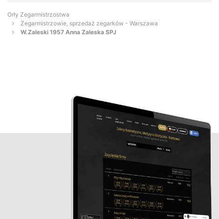
Orły Zegarmistrzostwa
Zegarmistrzowie, sprzedaż zegarków - Warszawa
W.Zaleski 1957 Anna Zaleska SPJ