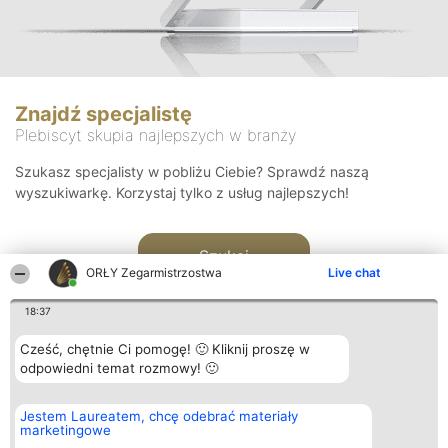
Znajdź specjalistę
Plebiscyt skupia najlepszych w branży
Szukasz specjalisty w pobliżu Ciebie? Sprawdź naszą
wyszukiwarkę. Korzystaj tylko z usług najlepszych!
Szukaj
ORŁY Zegarmistrzostwa
Live chat
18:37
Cześć, chętnie Ci pomogę! 🙂 Kliknij proszę w
odpowiedni temat rozmowy! 🙂
Organizator plebiscytu
Plebiscyt
Kontakt
Jestem Laureatem, chcę odebrać materiały
Bright Side Solutions sp. z o.
Laureaci
Kontakt
marketingowe
o. sp. k.
Lista
ul. Ruska 22
wszystkich