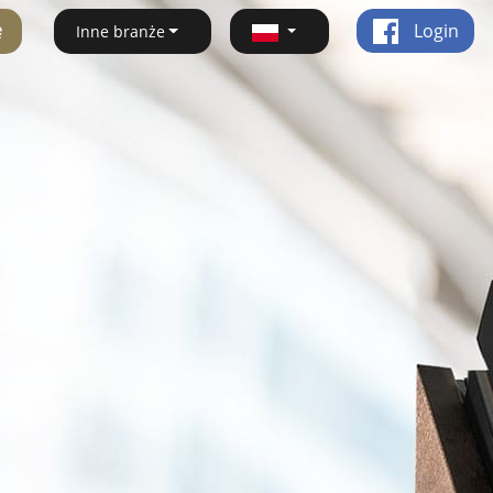
ę
Login
Inne branże