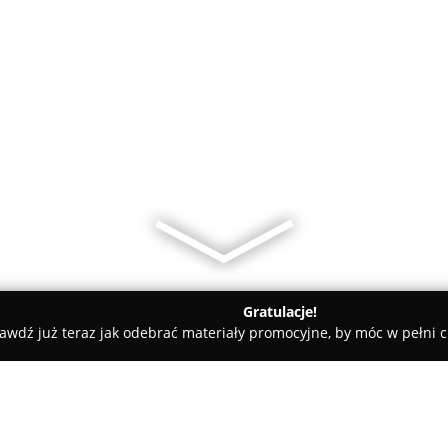
Gratulacje!
awdź już teraz jak odebrać materiały promocyjne, by móc w pełni c
ż zegarków - powiat piski
ZEGAR Pisz