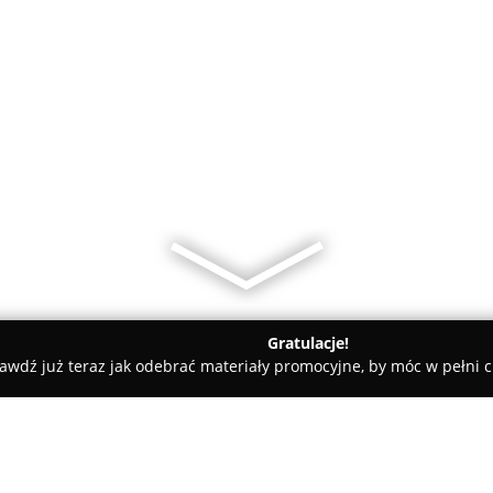
Gratulacje!
awdź już teraz jak odebrać materiały promocyjne, by móc w pełni c
aż zegarków - Olsztyn
KUCK.pl Zegarki Biżuteria