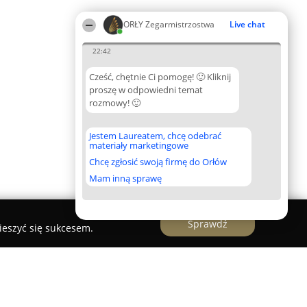
ORŁY Zegarmistrzostwa
Live chat
22:42
Cześć, chętnie Ci pomogę! 🙂 Kliknij
proszę w odpowiedni temat
rozmowy! 🙂
Jestem Laureatem, chcę odebrać
materiały marketingowe
Chcę zgłosić swoją firmę do Orłów
Mam inną sprawę
Sprawdź
ieszyć się sukcesem.