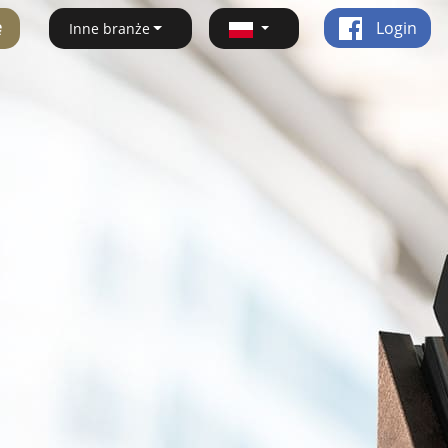
ę
Login
Inne branże