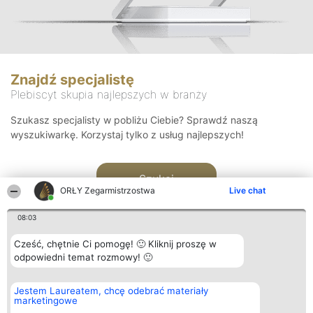
Znajdź specjalistę
Plebiscyt skupia najlepszych w branży
Szukasz specjalisty w pobliżu Ciebie? Sprawdź naszą
wyszukiwarkę. Korzystaj tylko z usług najlepszych!
Szukaj
ORŁY Zegarmistrzostwa
Live chat
08:03
Cześć, chętnie Ci pomogę! 🙂 Kliknij proszę w
odpowiedni temat rozmowy! 🙂
Organizator plebiscytu
Plebiscyt
Kontakt
Jestem Laureatem, chcę odebrać materiały
Bright Side Solutions sp. z o.
Laureaci
Kontakt
marketingowe
o. sp. k.
Lista
ul. Ruska 22
wszystkich