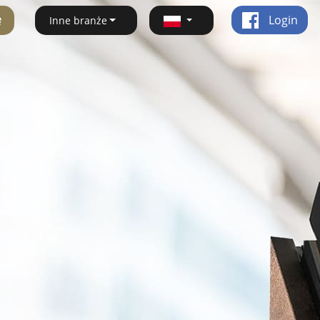
ę
Login
Inne branże