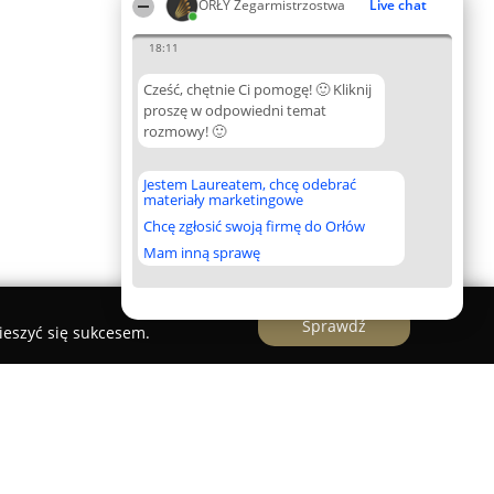
ORŁY Zegarmistrzostwa
Live chat
18:11
Cześć, chętnie Ci pomogę! 🙂 Kliknij
proszę w odpowiedni temat
rozmowy! 🙂
Jestem Laureatem, chcę odebrać
materiały marketingowe
Chcę zgłosić swoją firmę do Orłów
Mam inną sprawę
Sprawdź
ieszyć się sukcesem.