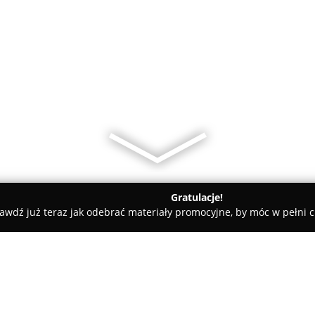
Gratulacje!
awdź już teraz jak odebrać materiały promocyjne, by móc w pełni c
aż zegarków - Wągrowiec
Lis Cezary. Zegarmistrzostwo