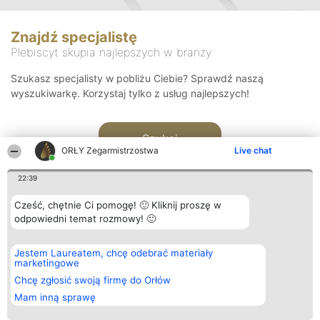
Znajdź specjalistę
Plebiscyt skupia najlepszych w branży
Szukasz specjalisty w pobliżu Ciebie? Sprawdź naszą
wyszukiwarkę. Korzystaj tylko z usług najlepszych!
Szukaj
ORŁY Zegarmistrzostwa
Live chat
22:39
Cześć, chętnie Ci pomogę! 🙂 Kliknij proszę w
odpowiedni temat rozmowy! 🙂
Organizator plebiscytu
Plebiscyt
Kontakt
Jestem Laureatem, chcę odebrać materiały
Bright Side Solutions sp. z o.
Laureaci
Kontakt
marketingowe
o. sp. k.
Lista
ul. Ruska 22
wszystkich
Chcę zgłosić swoją firmę do Orłów
Wrocław 50-079
Laureatów
Mam inną sprawę
KRS 0000749100 | Regon
Zasady
381313360 | NIP 8943132676
Regulamin
+48 508 492 400
Polityka