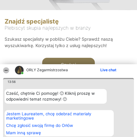
Znajdź specjalistę
Plebiscyt skupia najlepszych w branży
Szukasz specjalisty w pobliżu Ciebie? Sprawdź naszą
wyszukiwarkę. Korzystaj tylko z usług najlepszych!
Szukaj
ORŁY Zegarmistrzostwa
Live chat
13:56
Cześć, chętnie Ci pomogę! 🙂 Kliknij proszę w
odpowiedni temat rozmowy! 🙂
Organizator plebiscytu
Plebiscyt
Kontakt
Jestem Laureatem, chcę odebrać materiały
Bright Side Solutions sp. z o.
Laureaci
Kontakt
marketingowe
o. sp. k.
Lista
ul. Ruska 22
wszystkich
Chcę zgłosić swoją firmę do Orłów
Wrocław 50-079
Laureatów
Mam inną sprawę
KRS 0000749100 | Regon
Zasady