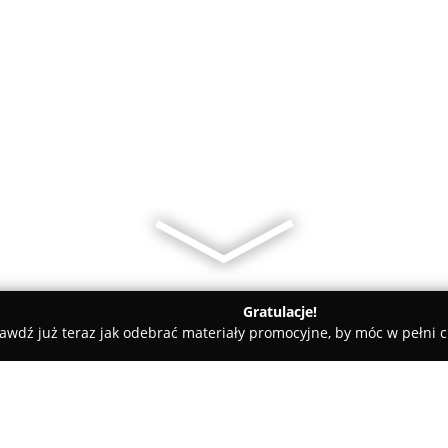
Gratulacje!
awdź już teraz jak odebrać materiały promocyjne, by móc w pełni c
aż zegarków - Nowy Sącz
Zegarmistrz Dorabianie kluczy