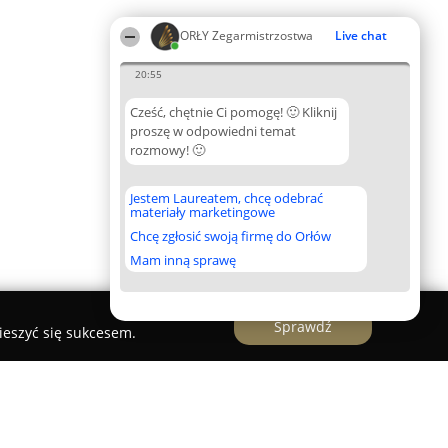
ORŁY Zegarmistrzostwa
Live chat
20:55
Cześć, chętnie Ci pomogę! 🙂 Kliknij
proszę w odpowiedni temat
rozmowy! 🙂
Jestem Laureatem, chcę odebrać
materiały marketingowe
Chcę zgłosić swoją firmę do Orłów
Mam inną sprawę
Sprawdź
ieszyć się sukcesem.