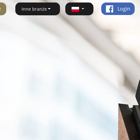
ę
Login
Inne branże