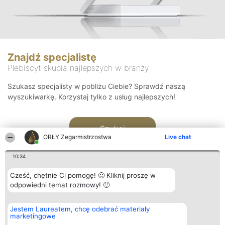
Znajdź specjalistę
Plebiscyt skupia najlepszych w branży
Szukasz specjalisty w pobliżu Ciebie? Sprawdź naszą
wyszukiwarkę. Korzystaj tylko z usług najlepszych!
Szukaj
ORŁY Zegarmistrzostwa
Live chat
10:34
Cześć, chętnie Ci pomogę! 🙂 Kliknij proszę w
odpowiedni temat rozmowy! 🙂
Organizator plebiscytu
Plebiscyt
Kontakt
Jestem Laureatem, chcę odebrać materiały
Bright Side Solutions sp. z o.
Laureaci
Kontakt
marketingowe
o. sp. k.
Lista
ul. Ruska 22
wszystkich