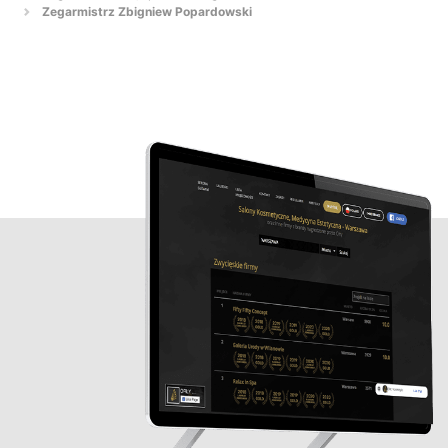
Zegarmistrz Zbigniew Popardowski