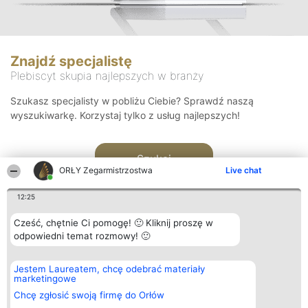
Znajdź specjalistę
Plebiscyt skupia najlepszych w branży
Szukasz specjalisty w pobliżu Ciebie? Sprawdź naszą
wyszukiwarkę. Korzystaj tylko z usług najlepszych!
Szukaj
ORŁY Zegarmistrzostwa
Live chat
12:25
Cześć, chętnie Ci pomogę! 🙂 Kliknij proszę w
odpowiedni temat rozmowy! 🙂
Organizator plebiscytu
Plebiscyt
Kontakt
Jestem Laureatem, chcę odebrać materiały
Bright Side Solutions sp. z o.
Laureaci
Kontakt
marketingowe
o. sp. k.
Lista
ul. Ruska 22
wszystkich
Chcę zgłosić swoją firmę do Orłów
Wrocław 50-079
Laureatów