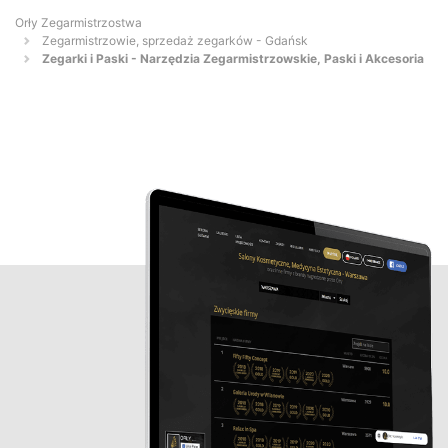
Orły Zegarmistrzostwa
Zegarmistrzowie, sprzedaż zegarków - Gdańsk
Zegarki i Paski - Narzędzia Zegarmistrzowskie, Paski i Akcesoria