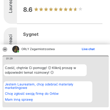
Laureaci
8.6
Sygnet
Laureaci
ORŁY Zegarmistrzostwa
Live chat
01:29
Cześć, chętnie Ci pomogę! 🙂 Kliknij proszę w
Organizator plebiscytu
odpowiedni temat rozmowy! 🙂
Plebiscyt
Kontakt
Bright Side Solutions sp. z o.
Laureaci
Kontakt
o. sp. k.
Lista
ul. Ruska 22
wszystkich
Jestem Laureatem, chcę odebrać materiały
Wrocław 50-079
Laureatów
marketingowe
KRS 0000749100 | Regon
Zasady
Chcę zgłosić swoją firmę do Orłów
381313360 | NIP 8943132676
Regulamin
+48 508 492 400
Polityka
Mam inną sprawę
Prywatności