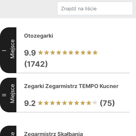
Otozegarki
Miejsce
9.9
I
(1742)
Zegarki Zegarmistrz TEMPO Kucner
Miejsce
II
9.2
(75)
Zegarmistrz Skałbania