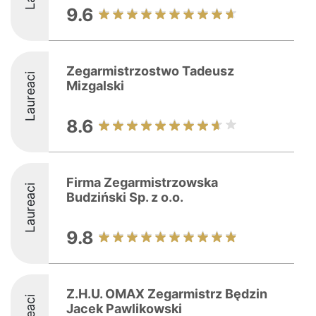
9.6
Zegarmistrzostwo Tadeusz
Laureaci
Mizgalski
8.6
Firma Zegarmistrzowska
Laureaci
Budziński Sp. z o.o.
9.8
Z.H.U. OMAX Zegarmistrz Będzin
Jacek Pawlikowski