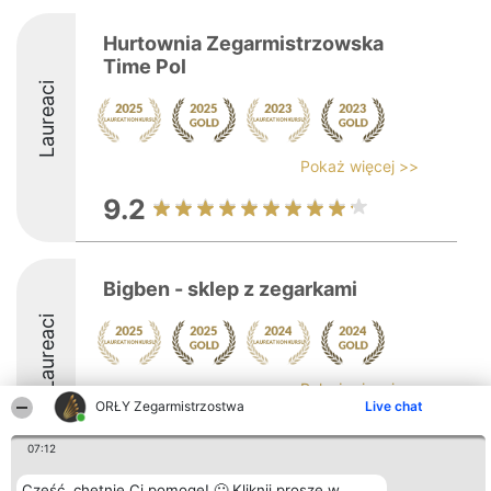
Hurtownia Zegarmistrzowska
Time Pol
Laureaci
Pokaż więcej >>
9.2
Bigben - sklep z zegarkami
Laureaci
Pokaż więcej >>
ORŁY Zegarmistrzostwa
Live chat
9
07:12
Cześć, chętnie Ci pomogę! 🙂 Kliknij proszę w