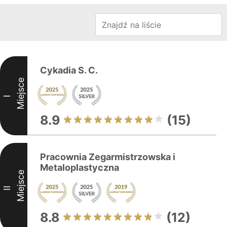
Cykadia S. C.
Miejsce
I
8.9
(15)
Pracownia Zegarmistrzowska i
Metaloplastyczna
Miejsce
II
8.8
(12)