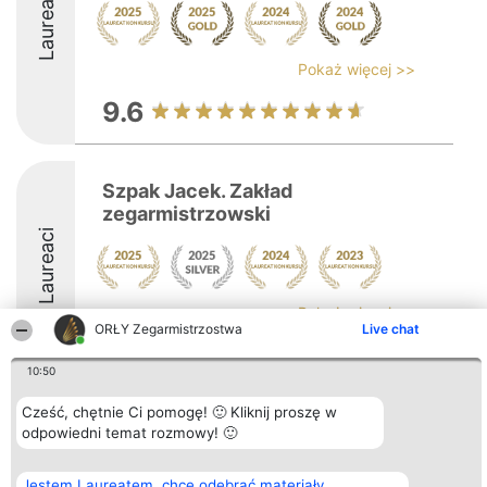
Laureaci
Pokaż więcej >>
9.6
Szpak Jacek. Zakład
zegarmistrzowski
Laureaci
Pokaż więcej >>
ORŁY Zegarmistrzostwa
Live chat
8.8
10:50
Cześć, chętnie Ci pomogę! 🙂 Kliknij proszę w
Organizator plebiscytu
Plebiscyt
Kontakt
odpowiedni temat rozmowy! 🙂
Bright Side Solutions sp. z o.
Laureaci
Kontakt
o. sp. k.
Lista
ul. Ruska 22
wszystkich
Jestem Laureatem, chcę odebrać materiały