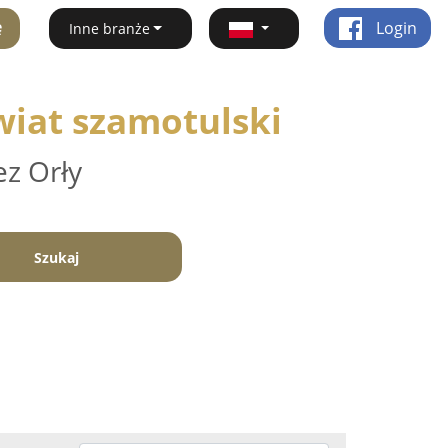
ę
Login
Inne branże
wiat szamotulski
ez Orły
Szukaj