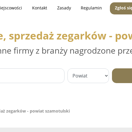
iejscowości
Kontakt
Zasady
Regulamin
Zgłoś si
, sprzedaż zegarków - po
nne firmy z branży nagrodzone prz
daż zegarków - powiat szamotulski