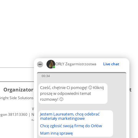
ORŁY Zegarmistrzostwa
Live chat
00:34
Cześć, chętnie Ci pomogę! 🙂 Kliknij
Organizator plebiscytu
Plebiscyt
Kontakt
proszę w odpowiedni temat
right Side Solutions sp. z o. o. sp. k.
Laureaci
rozmowy! 🙂
Kontakt
ul. Ruska 22
Lista
Wrocław 50-079
wszystkich
Jestem Laureatem, chcę odebrać
egon 381313360 | NIP 8943132676
Laureatów
materiały marketingowe
+48 508 492 400
Zasady
Chcę zgłosić swoją firmę do Orłów
Regulamin
Polityka
Mam inną sprawę
Prywatności