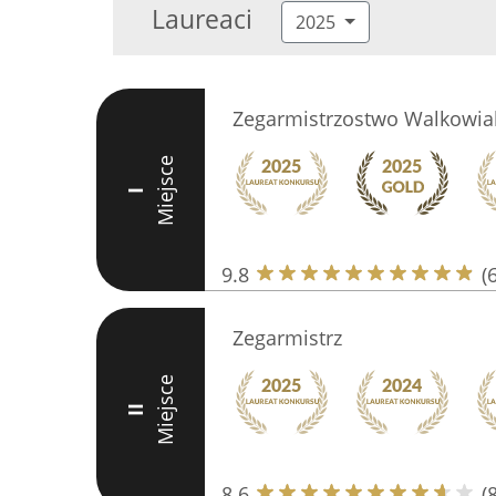
Laureaci
2025
Zegarmistrzostwo Walkowia
Miejsce
I
9.8
(
Zegarmistrz
Miejsce
II
8.6
(8