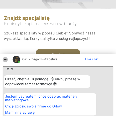
Znajdź specjalistę
Plebiscyt skupia najlepszych w branży
Szukasz specjalisty w pobliżu Ciebie? Sprawdź naszą
wyszukiwarkę. Korzystaj tylko z usług najlepszych!
Szukaj
ORŁY Zegarmistrzostwa
Live chat
22:22
Cześć, chętnie Ci pomogę! 🙂 Kliknij proszę w
odpowiedni temat rozmowy! 🙂
Organizator plebiscytu
Plebiscyt
Kontakt
Jestem Laureatem, chcę odebrać materiały
Bright Side Solutions sp. z o.
Laureaci
Kontakt
marketingowe
o. sp. k.
Lista
ul. Ruska 22
wszystkich
Chcę zgłosić swoją firmę do Orłów
Wrocław 50-079
Laureatów
Mam inną sprawę
KRS 0000749100 | Regon
Zasady