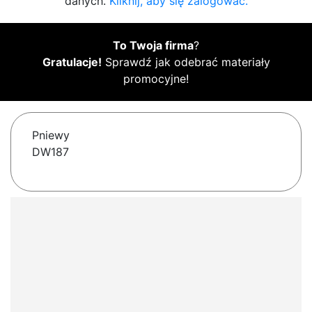
danych.
Kliknij, aby się zalogować.
To Twoja firma
?
Gratulacje!
Sprawdź jak odebrać materiały
promocyjne!
Pniewy
DW187