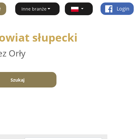
ę
Login
Inne branże
owiat słupecki
ez Orły
Szukaj