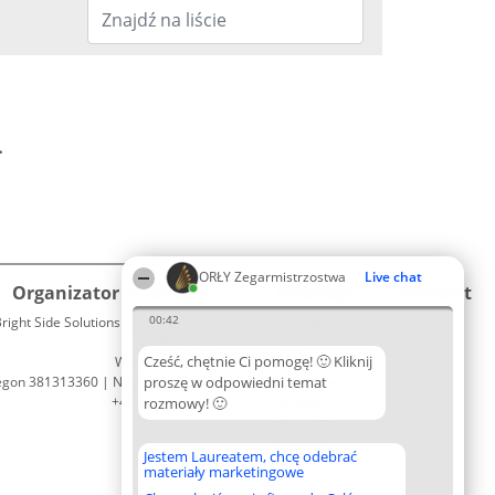
.
ORŁY Zegarmistrzostwa
Live chat
Organizator plebiscytu
Plebiscyt
Kontakt
00:42
right Side Solutions sp. z o. o. sp. k.
Laureaci
Kontakt
ul. Ruska 22
Lista
Cześć, chętnie Ci pomogę! 🙂 Kliknij
Wrocław 50-079
wszystkich
egon 381313360 | NIP 8943132676
proszę w odpowiedni temat
Laureatów
+48 508 492 400
Zasady
rozmowy! 🙂
Regulamin
Polityka
Jestem Laureatem, chcę odebrać
Prywatności
materiały marketingowe