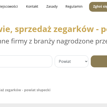
iejscowości
Kontakt
Zasady
Regulamin
Zgłoś si
ie, sprzedaż zegarków - p
nne firmy z branży nagrodzone prz
daż zegarków - powiat słupecki